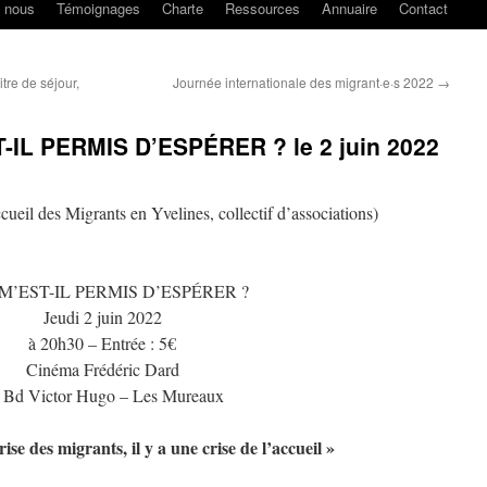
t nous
Témoignages
Charte
Ressources
Annuaire
Contact
re de séjour,
Journée internationale des migrant·e·s 2022
→
-IL PERMIS D’ESPÉRER ? le 2 juin 2022
il des Migrants en Yvelines, collectif d’associations)
M’EST-IL PERMIS D’ESPÉRER ?
Jeudi 2 juin 2022
à 20h30 – Entrée : 5€
Cinéma Frédéric Dard
 Bd Victor Hugo – Les Mureaux
rise des migrants, il y a une crise de l’accueil »