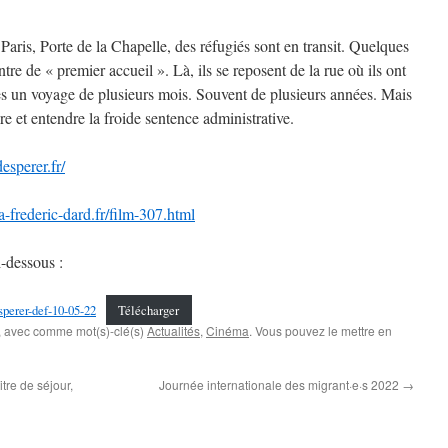
aris, Porte de la Chapelle, des réfugiés sont en transit. Quelques
re de « premier accueil ». Là, ils se reposent de la rue où ils ont
ès un voyage de plusieurs mois. Souvent de plusieurs années. Mais
ure et entendre la froide sentence administrative.
esperer.fr/
-frederic-dard.fr/film-307.html
i-dessous :
perer-def-10-05-22
Télécharger
, avec comme mot(s)-clé(s)
Actualités
,
Cinéma
. Vous pouvez le mettre en
re de séjour,
Journée internationale des migrant·e·s 2022
→