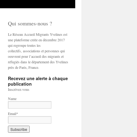
Qui sommes-nous ?
Le Réseau Accueil Migrants Yvelines est
une plateforme créée en décembre 2017
qui regroupe toutes les
collectifs, associations et personnes qui
oeuvrent pour l’accueil des migrants et
réfugiés dans le département des Yvelines
près de Paris, France.
Recevez une alerte à chaque
publication
Inscrivez-vous
Name
Email*