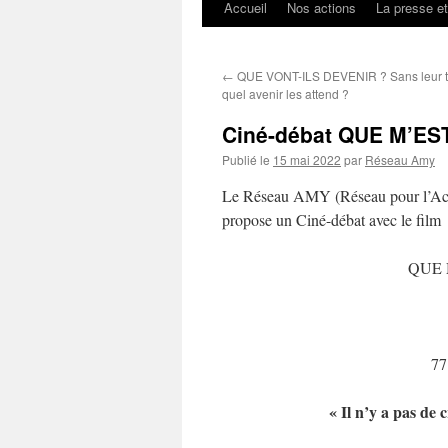
Accueil
Nos actions
La presse e
←
QUE VONT-ILS DEVENIR ? Sans leur tit
quel avenir les attend ?
Ciné-débat QUE M’EST
Publié le
15 mai 2022
par
Réseau Amy
Le Réseau AMY (Réseau pour l’Accue
propose un Ciné-débat avec le film
QUE 
77
« Il n’y a pas de c