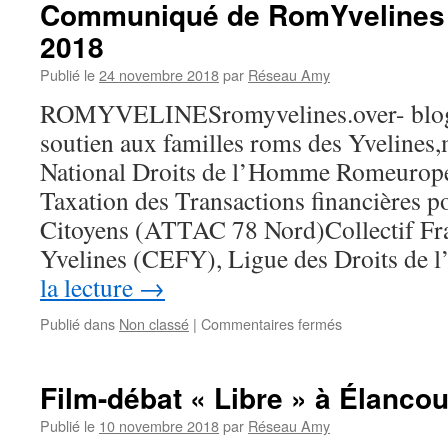
Communiqué de RomYvelines
le
2018
6
décembre
Publié le
24 novembre 2018
par
Réseau Amy
2018
ROMYVELINESromyvelines.over- blog 
soutien aux familles roms des Yvelines
National Droits de l’Homme Romeurope
Taxation des Transactions financières p
Citoyens (ATTAC 78 Nord)Collectif Fra
Yvelines (CEFY), Ligue des Droits d
la lecture
→
sur
Publié dans
Non classé
|
Commentaires fermés
Communiqué
de
RomYvelines
Film-débat « Libre » à Élancou
de
novembre
Publié le
10 novembre 2018
par
Réseau Amy
2018