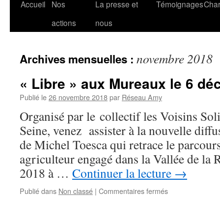
Accueil
Nos
La presse et
Témoignages
Char
actions
nous
novembre 2018
Archives mensuelles :
« Libre » aux Mureaux le 6 d
Publié le
26 novembre 2018
par
Réseau Amy
Organisé par le collectif les Voisins So
Seine, venez assister à la nouvelle diff
de Michel Toesca qui retrace le parcour
agriculteur engagé dans la Vallée de la
2018 à …
Continuer la lecture
→
sur
Publié dans
Non classé
|
Commentaires fermés
« Libre »
aux
Mureaux