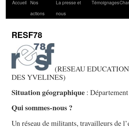
Accueil
Nos
La presse et
Témoignages
Char
actions
nous
RESF78
(RESEAU EDUCATION
DES YVELINES)
Situation géographique
: Département 
Qui sommes-nous ?
Un réseau de militants, travailleurs de l