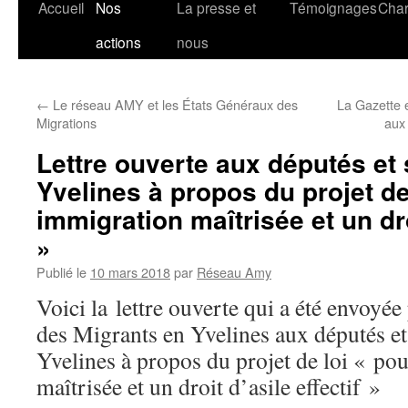
Accueil
Nos
La presse et
Témoignages
Char
actions
nous
←
Le réseau AMY et les États Généraux des
La Gazette e
Migrations
aux 
Lettre ouverte aux députés et
Yvelines à propos du projet de
immigration maîtrisée et un droi
»
Publié le
10 mars 2018
par
Réseau Amy
Voici la lettre ouverte qui a été envoyée
des Migrants en Yvelines aux députés et
Yvelines à propos du projet de loi « po
maîtrisée et un droit d’asile effectif »