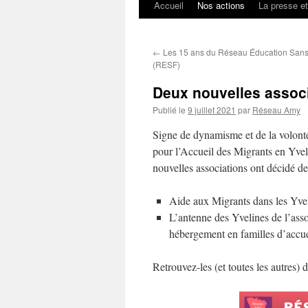
Accueil
Nos actions
La presse e
←
Les 15 ans du Réseau Éducation Sans 
(RESF)
Deux nouvelles assoc
Publié le
9 juillet 2021
par
Réseau Amy
Signe de dynamisme et de la volonté
pour l’Accueil des Migrants en Yv
nouvelles associations ont décidé de
Aide aux Migrants dans les Yveli
L’antenne des Yvelines de l’ass
hébergement en familles d’accue
Retrouvez-les (et toutes les autres