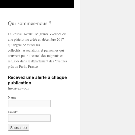
Qui sommes-nous ?
Le Réseau Accueil Migrants Yvelines est
une plateforme créée en décembre 2017
qui regroupe toutes les
collectifs, associations et personnes qui
oeuvrent pour l’accueil des migrants et
réfugiés dans le département des Yvelines
près de Paris, France.
Recevez une alerte à chaque
publication
Inscrivez-vous
Name
Email*