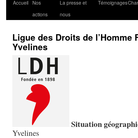
Accueil
Nos
La presse et
Témoignages
Char
actions
nous
Ligue des Droits de l’Homme 
Yvelines
Situation géograph
Yvelines